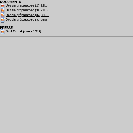
DOCUMENTS
Dessin préparatoire (
)
27,32ko
Dessin préparatoire (
)
39,91ko
Dessin préparatoire (
)
34,03ko
Dessin préparatoire (
)
33,35ko
PRESSE
Sud Ouest
(mars 1999)