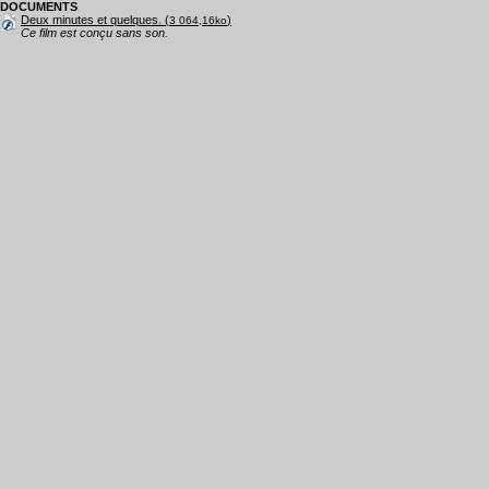
DOCUMENTS
Deux minutes et quelques. (
)
3 064,16ko
Ce film est conçu sans son.